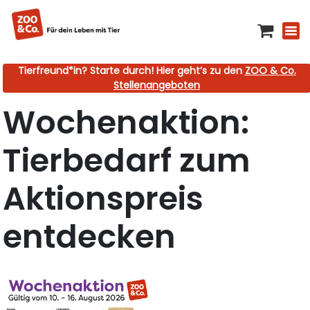
Tierfreund*in? Starte durch! Hier geht’s zu den
ZOO & Co.
Stellenangeboten
Wochenaktion:
Tierbedarf zum
Aktionspreis
entdecken