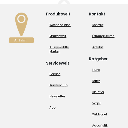
Produktwelt
Kontakt
Wochenaktion
Kontakt
Markenwelt
Öffnungszeiten
Ausgewählte
Anfahrt
Marken
Ratgeber
Servicewelt
Hund
Service
Katze
Kundenclub
Kleintier
Newsletter
Vogel
App
Wildvogel
Aquaristik