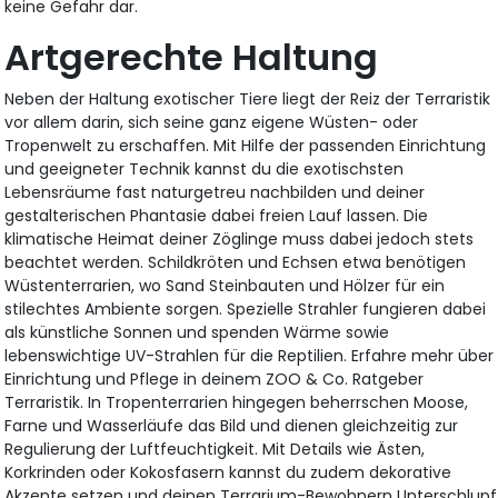
keine Gefahr dar.
Artgerechte Haltung
Neben der Haltung exotischer Tiere liegt der Reiz der Terraristik
vor allem darin, sich seine ganz eigene Wüsten- oder
Tropenwelt zu erschaffen. Mit Hilfe der passenden Einrichtung
und geeigneter Technik kannst du die exotischsten
Lebensräume fast naturgetreu nachbilden und deiner
gestalterischen Phantasie dabei freien Lauf lassen. Die
klimatische Heimat deiner Zöglinge muss dabei jedoch stets
beachtet werden. Schildkröten und Echsen etwa benötigen
Wüstenterrarien, wo Sand Steinbauten und Hölzer für ein
stilechtes Ambiente sorgen. Spezielle Strahler fungieren dabei
als künstliche Sonnen und spenden Wärme sowie
lebenswichtige UV-Strahlen für die Reptilien. Erfahre mehr über
Einrichtung und Pflege in deinem ZOO & Co. Ratgeber
Terraristik. In Tropenterrarien hingegen beherrschen Moose,
Farne und Wasserläufe das Bild und dienen gleichzeitig zur
Regulierung der Luftfeuchtigkeit. Mit Details wie Ästen,
Korkrinden oder Kokosfasern kannst du zudem dekorative
Akzente setzen und deinen Terrarium-Bewohnern Unterschlupf