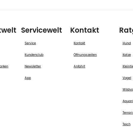
twelt
Servicewelt
Kontakt
Rat
Service
Kontakt
Hund
Kundenclub
Öffnungszeiten
Katze
arken
Newsletter
Anfahrt
Kleinti
App
Vogel
Wildvo
Aquari
Terrari
Teich