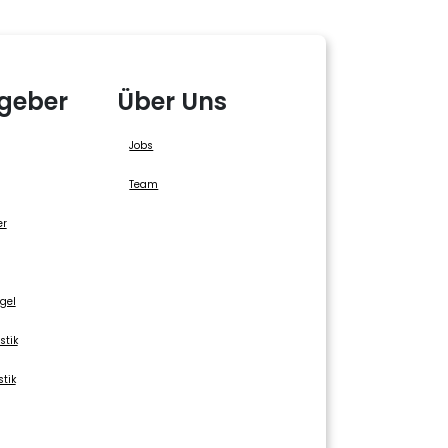
geber
Über Uns
Jobs
Team
er
gel
stik
stik