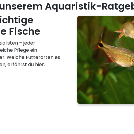
 unserem Aquaristik-Ratge
ichtige
ne Fische
alisten – jeder
reiche Pflege ein
er. Welche Futterarten es
en, erfährst du hier.